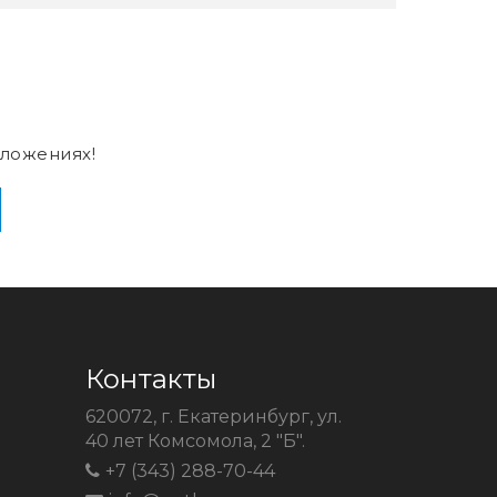
ложениях!
Контакты
620072, г. Екатеринбург, ул.
40 лет Комсомола, 2 "Б".
+7 (343) 288-70-44