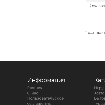
К сожале
Подпишит
Информация
Кат
Главная
Игру
О нас
Хозт
Пользовательское
Быто
соглашение
Тури