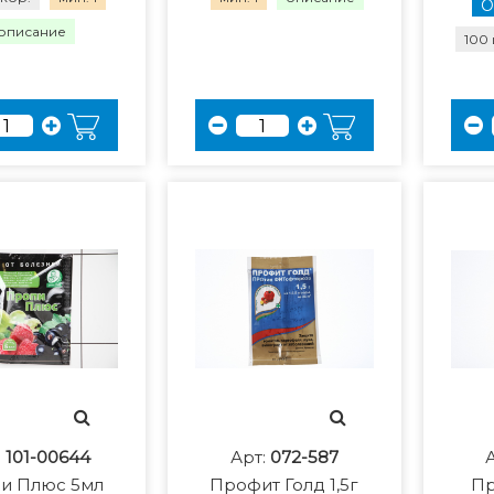
О
описание
100 
:
101-00644
Арт:
072-587
и Плюс 5мл
Профит Голд 1,5г
Пр