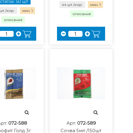
статок: 50 шт
44 шт./кор.
мин. 1
шт./кор.
мин. 1
описание
описание
Арт:
072-588
Арт:
072-589
офит Голд 3г
Сочва 5мл /150шт