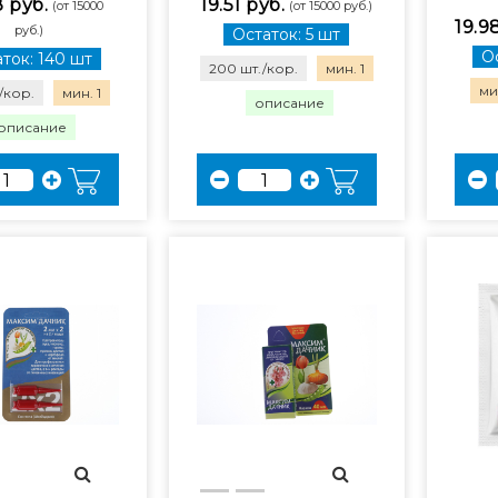
8 руб.
19.51 руб.
(от 15000
(от 15000 руб.)
19.9
руб.)
Остаток: 5 шт
Ос
ток: 140 шт
200 шт./кор.
мин. 1
мин
/кор.
мин. 1
описание
описание