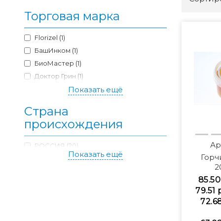
Торговая марка
Florizel (1)
БашИнком (1)
БиоМастер (1)
Доктор Грин (1)
Зеленая аптека садовода (4)
Показать ещё
Инта-Вир (1)
Страна
СТК (2)
происхождения
ФАС (1)
Ар
РОССИЯ (20)
Показать ещё
Горч
2
85.50
79.51 
72.6