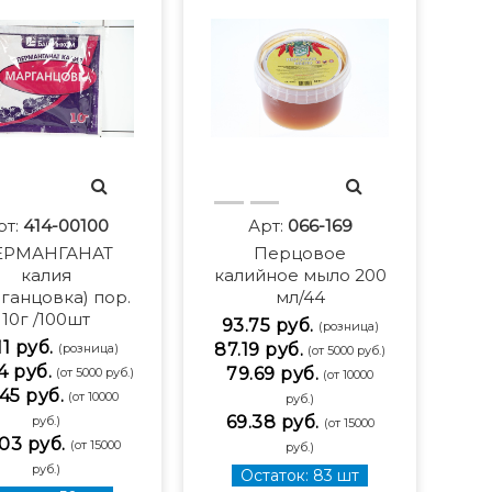
рт:
414-00100
Арт:
066-169
ЕРМАНГАНАТ
Перцовое
калия
калийное мыло 200
ганцовка) пор.
мл/44
10г /100шт
93.75 руб.
(розница)
11 руб.
87.19 руб.
(розница)
(от 5000 руб.)
4 руб.
79.69 руб.
(от 5000 руб.)
(от 10000
45 руб.
(от 10000
руб.)
69.38 руб.
руб.)
(от 15000
03 руб.
(от 15000
руб.)
руб.)
Остаток: 83 шт