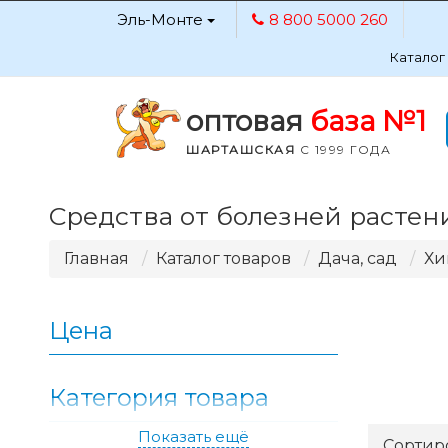
Эль-Монте
8 800 5000 260
Каталог
оптовая
база №1
ШАРТАШСКАЯ
С 1999 ГОДА
Средства от болезней растен
Главная
Каталог товаров
Дача, сад
Хи
Цена
Категория товара
Показать ещё
Применить
Сортир
23.89
295.03