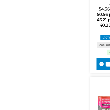
54.36
50.56 
46.21 
40.2
Оста
200 шт