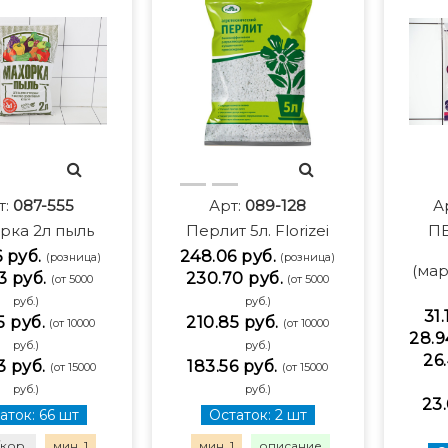
т:
087-555
Арт:
089-128
А
рка 2л пыль
Перлит 5л. Florizei
П
6 руб.
248.06 руб.
(розница)
(розница)
(мар
3 руб.
230.70 руб.
(от 5000
(от 5000
руб.)
руб.)
31.
5 руб.
210.85 руб.
(от 10000
(от 10000
28.9
руб.)
руб.)
26.
3 руб.
183.56 руб.
(от 15000
(от 15000
руб.)
руб.)
23.
аток: 66 шт
Остаток: 2 шт
/кор.
мин. 1
мин. 1
описание