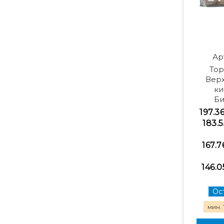
Ар
То
Вер
ки
Б
197.3
183.5
167.7
146.0
Ост
мин. 