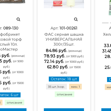
т:
089-130
Арт:
101-00261
рфобрикет
ФАС серная шашка
Хел
ховой торф
УНИВЕРСАЛЬНАЯ
слый 10л.
300г/35шт.
33.
иоМастер
84.86 руб.
31.4
(розница)
6 руб.
78.93 руб.
(розница)
28.
(от 5000 руб.)
5 руб.
72.14 руб.
(от 5000
(от 10000 руб.)
62.80 руб.
руб.)
25.
(от 15000
6 руб.
(от 10000
руб.)
руб.)
Остаток: 18 шт
О
5 руб.
(от 15000
35 шт./кор.
мин. 1
мин
руб.)
описание
аток: 6 шт
1
описание