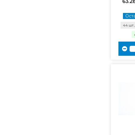
63.2
Оста
44 шт.