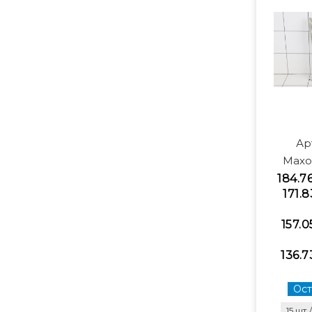
Ар
Махо
184.7
171.8
157.0
136.7
Ост
15 шт.