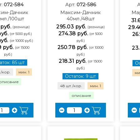
т:
072-584
Арт:
072-586
А
сим-Дачник
Максим-Дачник
Ма
мл /100шт
40мл /48шт
31.
 руб.
295.03 руб.
29.4
(розница)
(розница)
руб.
274.38 руб.
26.
(от 5000 руб.)
(от 5000
руб.
(от 10000 руб.)
руб.)
9 руб.
250.78 руб.
23.
(от 15000
(от 10000
руб.)
руб.)
218.31 руб.
(от 15000
аток: 85 шт
Ос
руб.)
./кор.
мин. 1
мин
Остаток: 9 шт
описание
48 шт./кор.
мин. 1
описание