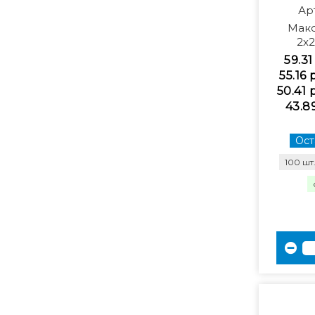
Ар
Мак
2х2
59.31
55.16 
50.41 
43.8
Ост
100 шт