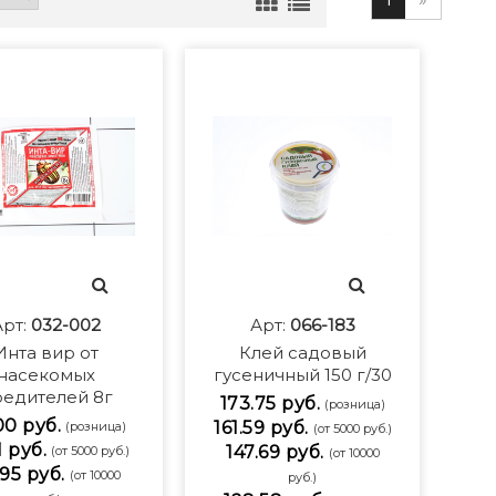
Арт:
032-002
Арт:
066-183
Инта вир от
Клей садовый
насекомых
гусеничный 150 г/30
едителей 8г
173.75 руб.
(розница)
00 руб.
161.59 руб.
(розница)
(от 5000 руб.)
1 руб.
147.69 руб.
(от 5000 руб.)
(от 10000
95 руб.
(от 10000
руб.)