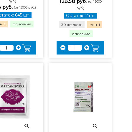
128.58 руб.
руб.)
(от 15000
8 руб.
(от 15000 руб.)
руб.)
таток: 645 шт
Остаток: 2 шт
. 1
описание
30 шт./кор.
мин. 1
описание