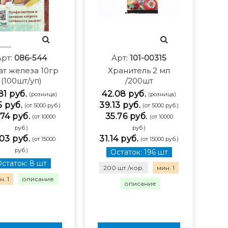
Арт:
086-544
Арт:
101-00315
ат железа 10гр
Хранитель 2 мл
(100шт/уп)
/200шт
81 руб.
42.08 руб.
(розница)
(розница)
5 руб.
39.13 руб.
(от 5000 руб.)
(от 5000 руб.)
74 руб.
35.76 руб.
(от 10000
(от 10000
руб.)
руб.)
03 руб.
31.14 руб.
(от 15000
(от 15000 руб.)
руб.)
Остаток: 196 шт
статок: 8 шт
200 шт./кор.
мин. 1
. 1
описание
описание