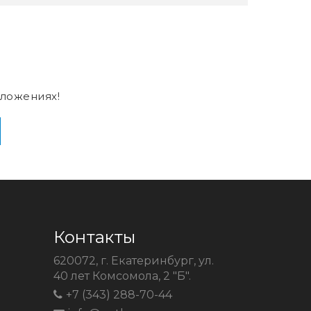
ложениях!
Контакты
620072, г. Екатеринбург, ул.
40 лет Комсомола, 2 "Б".
+7 (343) 288-70-44