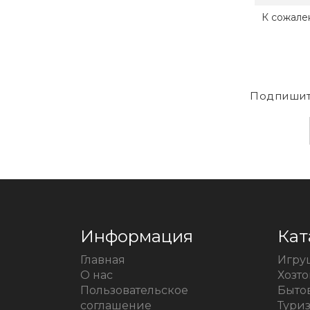
К сожале
Подпишит
Информация
Кат
Главная
Игру
О нас
Хозт
Пользовательское
Быто
соглашение
Тури