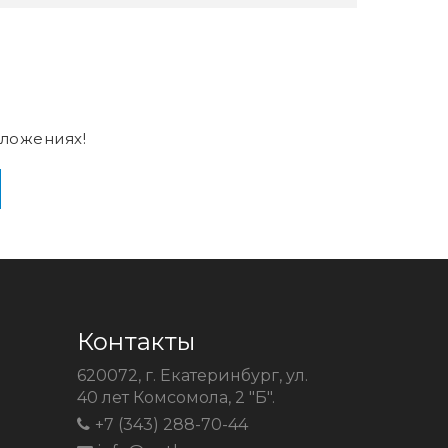
ложениях!
Контакты
620072, г. Екатеринбург, ул.
40 лет Комсомола, 2 "Б".
+7 (343) 288-70-44