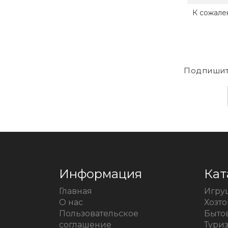
К сожале
Подпишит
Информация
Кат
Главная
Игру
О нас
Хозт
Пользовательское
Быто
соглашение
Тури