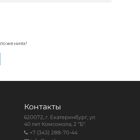
ложениях!
Контакты
620072, г. Екатеринбург, ул.
40 лет Комсомола, 2 "Б".
+7 (343) 288-70-44