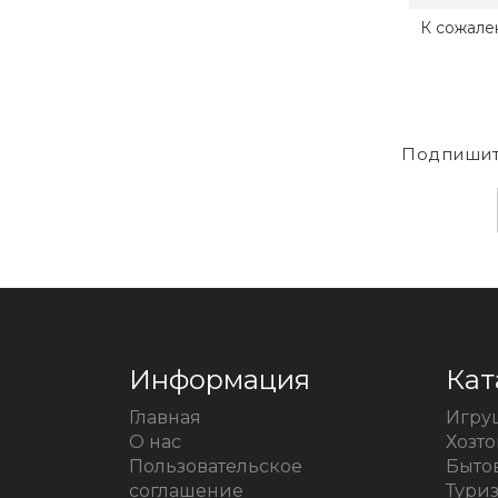
К сожале
Подпишит
Информация
Кат
Главная
Игру
О нас
Хозт
Пользовательское
Быто
соглашение
Тури