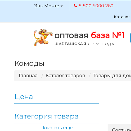
Эль-Монте
8 800 5000 260
Каталог
оптовая
база №1
ШАРТАШСКАЯ
С 1999 ГОДА
Комоды
Главная
Каталог товаров
Товары для до
Цена
Категория товара
Показать ещё
Применить
Сортир
2358.51
2358.51