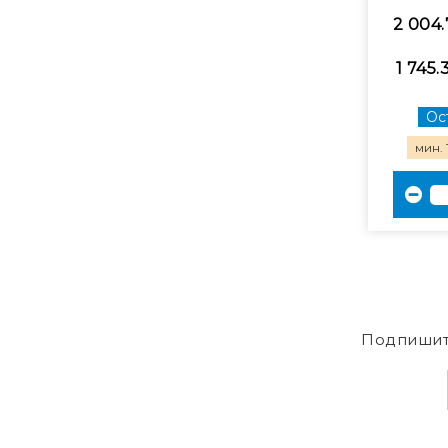
2 004.
1 745.
Ост
мин. 
Подпишит