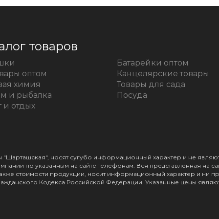
алог товаров
шки
Батарейки оптом
овары оптом
Канцелярские товары
вая химия
Товары для сада
зм и рыбалка
Посуда
 и отдых
зы "Шарташская", носят сугубо информационный характер и не явл
пании по указанным на сайте телефонам. Вся представленная на с
а также стоимости продукции, носит информационный характер и ни п
ражданского Кодекса Российской Федерации. Указанные цены являют