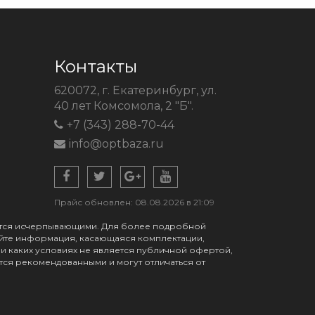
Контакты
620072, г. Екатеринбург, ул.
40 лет Комсомола, 2 "Б".
+7 (343) 288-70-44
info@optbaza.ru
Прайс обновлен: 08.08.2026 в 21:09
яются исчерпывающими. Для более подробной
айте информация, касающаяся комплектации,
ри каких условиях не является публичной офертой,
ся рекомендованными и могут отличаться от