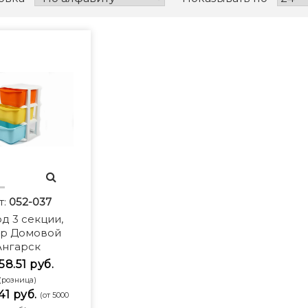
т:
052-037
д 3 секции,
ор Домовой
Ангарск
58.51 руб.
(розница)
41 руб.
(от 5000