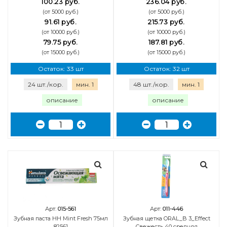
100.23 руб.
236.04 руб.
(от 5000 руб.)
(от 5000 руб.)
91.61 руб.
215.73 руб.
(от 10000 руб.)
(от 10000 руб.)
79.75 руб.
187.81 руб.
(от 15000 руб.)
(от 15000 руб.)
Остаток: 33 шт
Остаток: 32 шт
24 шт./кор.
мин. 1
48 шт./кор.
мин. 1
описание
описание
Арт:
015-561
Арт:
011-446
Зубная паста НН Mint Fresh 75мл
Зубная щетка ORAL_B 3_Effect
82561
Свежесть 40 средняя