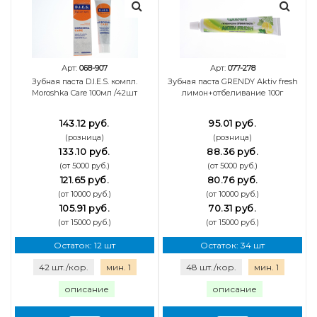
Арт:
068-907
Арт:
077-278
Зубная паста D.I.E.S. компл.
Зубная паста GRENDY Aktiv fresh
Moroshka Care 100мл /42шт
лимон+отбеливание 100г
143.12 руб.
95.01 руб.
(розница)
(розница)
133.10 руб.
88.36 руб.
(от 5000 руб.)
(от 5000 руб.)
121.65 руб.
80.76 руб.
(от 10000 руб.)
(от 10000 руб.)
105.91 руб.
70.31 руб.
(от 15000 руб.)
(от 15000 руб.)
Остаток: 12 шт
Остаток: 34 шт
42 шт./кор.
мин. 1
48 шт./кор.
мин. 1
описание
описание