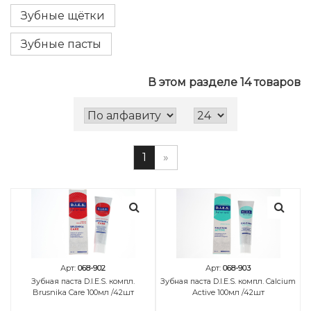
Зубные щётки
Зубные пасты
В этом разделе 14 товаров
1
»
Арт:
068-902
Арт:
068-903
Зубная паста D.I.E.S. компл.
Зубная паста D.I.E.S. компл. Calcium
Brusnika Care 100мл /42шт
Active 100мл /42шт