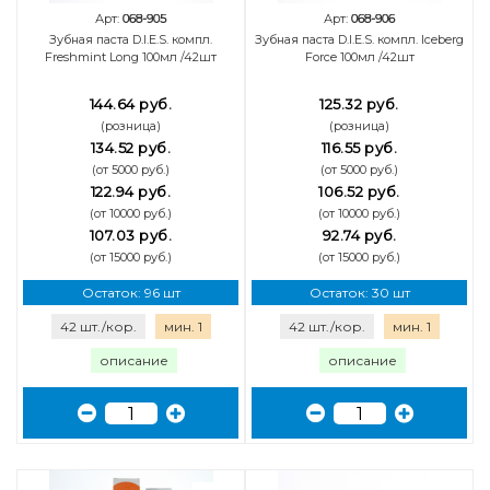
Арт:
068-905
Арт:
068-906
Зубная паста D.I.E.S. компл.
Зубная паста D.I.E.S. компл. Iceberg
Freshmint Long 100мл /42шт
Force 100мл /42шт
144.64 руб.
125.32 руб.
(розница)
(розница)
134.52 руб.
116.55 руб.
(от 5000 руб.)
(от 5000 руб.)
122.94 руб.
106.52 руб.
(от 10000 руб.)
(от 10000 руб.)
107.03 руб.
92.74 руб.
(от 15000 руб.)
(от 15000 руб.)
Остаток: 96 шт
Остаток: 30 шт
42 шт./кор.
мин. 1
42 шт./кор.
мин. 1
описание
описание