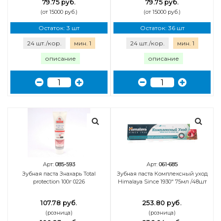
79.75 руб.
79.75 руб.
(от 15000 руб.)
(от 15000 руб.)
Остаток: 3 шт
Остаток: 36 шт
24 шт./кор.
мин. 1
24 шт./кор.
мин. 1
описание
описание
Арт:
085-593
Арт:
061-685
Зубная паста Знахарь Total
Зубная паста Комплексный уход
protection 100г 0226
Himalaya Since 1930" 75мл /48шт
107.78 руб.
253.80 руб.
(розница)
(розница)