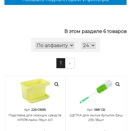
В этом разделе 6 товаров
1
»
Арт:
226-01695
Арт:
068-132
Подставка для моющих средств
ЩЕТКА для мытья бутылок Ерш
М7078 лайм /19шт АЛ
259 /36шт