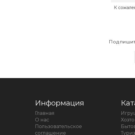
К сожале
Подпишит
Информация
Кат
Главная
Игру
О нас
Хозт
Пользовательское
Быто
соглашение
Тури