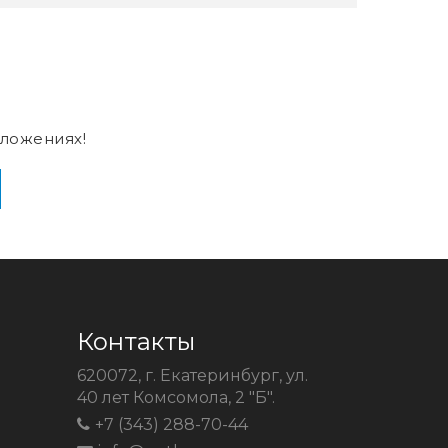
ложениях!
Контакты
620072, г. Екатеринбург, ул.
40 лет Комсомола, 2 "Б".
+7 (343) 288-70-44