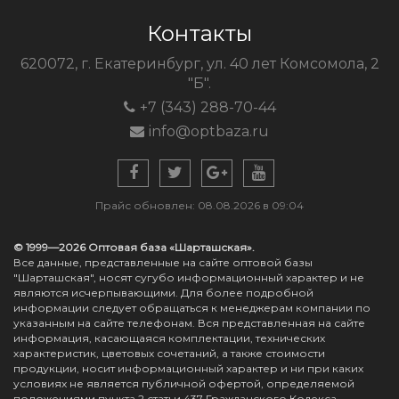
Контакты
620072, г. Екатеринбург, ул. 40 лет Комсомола, 2
"Б".
+7 (343) 288-70-44
info@optbaza.ru
Прайс обновлен: 08.08.2026 в 09:04
© 1999—2026 Оптовая база «Шарташская».
Все данные, представленные на сайте оптовой базы
"Шарташская", носят сугубо информационный характер и не
являются исчерпывающими. Для более подробной
информации следует обращаться к менеджерам компании по
указанным на сайте телефонам. Вся представленная на сайте
информация, касающаяся комплектации, технических
характеристик, цветовых сочетаний, а также стоимости
продукции, носит информационный характер и ни при каких
условиях не является публичной офертой, определяемой
положениями пункта 2 статьи 437 Гражданского Кодекса