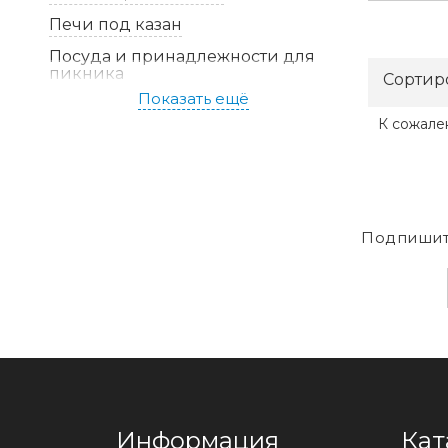
Печи под казан
Посуда и принадлежности для
пикника
Сортир
Показать ещё
Уголь, щепа, розжиг, спички
К сожале
Подпишит
Информация
Кат