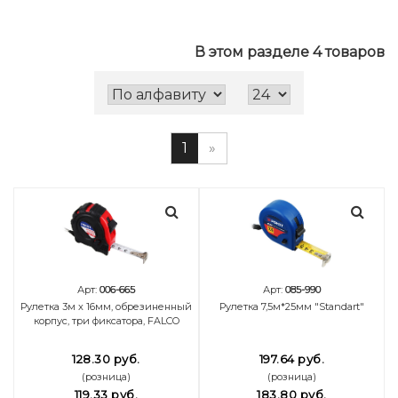
В этом разделе 4 товаров
1
»
Арт:
006-665
Арт:
085-990
Рулетка 3м x 16мм, обрезиненный
Рулетка 7,5м*25мм "Standart"
корпус, три фиксатора, FALCO
128.30 руб.
197.64 руб.
(розница)
(розница)
119.33 руб.
183.80 руб.