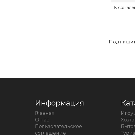
К сожале
Подпишит
Информация
Кат
Главная
Игру
О нас
Хозт
Пользовательское
Быто
соглашение
Тури