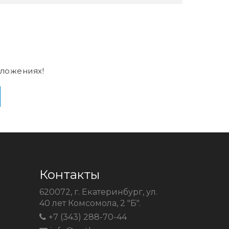
ложениях!
Контакты
620072, г. Екатеринбург, ул.
40 лет Комсомола, 2 "Б".
+7 (343) 288-70-44