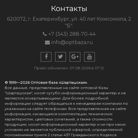
Контакты
620072, г. Екатеринбург, ул. 40 лет Комсомола, 2
"Б".
+7 (343) 288-70-44
info@optbaza.ru
Прайс обновлен: 07.08.2026 в 07:12
© 1999—2026 Оптовая база «Шарташская».
Все данные, представленные на сайте оптовой базы
"Шарташская", носят сугубо информационный характер и не
являются исчерпывающими. Для более подробной
информации следует обращаться к менеджерам компании по
указанным на сайте телефонам. Вся представленная на сайте
информация, касающаяся комплектации, технических
характеристик, цветовых сочетаний, а также стоимости
продукции, носит информационный характер и ни при каких
условиях не является публичной офертой, определяемой
положениями пункта 2 статьи 437 Гражданского Кодекса