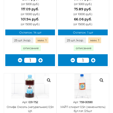
(от 5000 руб.)
(от 5000 руб.)
117.09 руб.
75.89 руб.
(от 10000 руб.)
(от 10000 руб.)
101.94 руб.
66.06 руб.
(от 15000 руб.)
(от 15000 руб.)
Остаток: 14 шт
Остаток: 1 шт
25 шт./кор.
мин. 1
25 шт./кор.
мин. 1
описание
описание
Арт:
031-752
Арт:
759-00590
Олифа Оксоль (натуральная) 0,5л
УАЙТ-спирит 0,5л (заменитель)
ЦК
бут.пэт /25шт