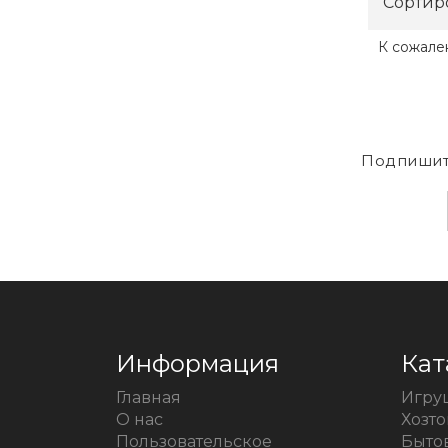
Сортир
К сожале
Подпишит
Информация
Кат
Главная
Игру
О нас
Хозт
Пользовательское
Быто