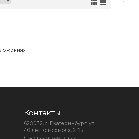
ложениях!
Контакты
620072, г. Екатеринбург, ул.
40 лет Комсомола, 2 "Б".
+7 (343) 288-70-44