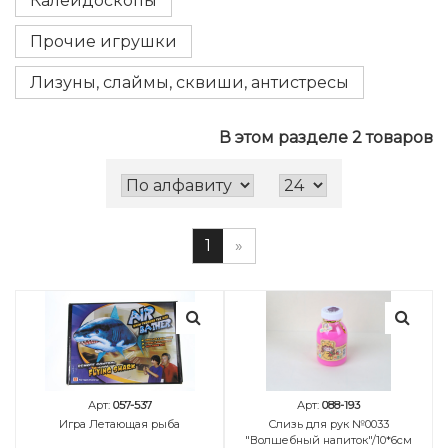
Калейдоскопы
Прочие игрушки
Лизуны, слаймы, сквиши, антистресы
В этом разделе 2 товаров
1
»
Арт:
057-537
Арт:
088-193
Игра Летающая рыба
Слизь для рук №0033
"Волшебный напиток"/10*6см