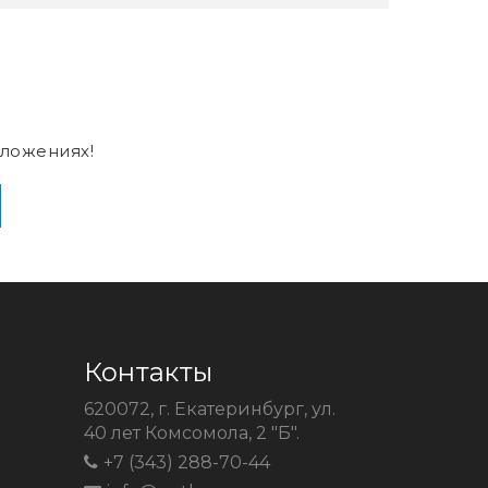
ложениях!
Контакты
620072, г. Екатеринбург, ул.
40 лет Комсомола, 2 "Б".
+7 (343) 288-70-44