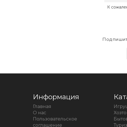
К сожале
Подпишит
Информация
Кат
Главная
Игру
О нас
Хозт
Пользовательское
Быто
соглашение
Тури