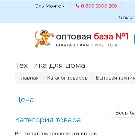
Эль-Монте
8 800 5000 260
Каталог
оптовая
база №1
ШАРТАШСКАЯ
С 1999 ГОДА
Техника для дома
Главная
Каталог товаров
Бытовая техни
Цена
Весы б
Категория товара
Вентиляторы,тепловентиляторы,
Применить
213.90
2189.43