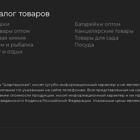
алог товаров
шки
Батарейки оптом
овары оптом
Канцелярские товары
вая химия
Товары для сада
зм и рыбалка
Посуда
 и отдых
зы "Шарташская", носят сугубо информационный характер и не явл
пании по указанным на сайте телефонам. Вся представленная на с
а также стоимости продукции, носит информационный характер и ни п
ражданского Кодекса Российской Федерации. Указанные цены являют