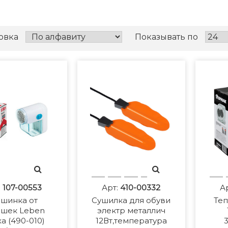
овка
Показывать по
:
107-00553
Арт:
410-00332
А
шинка от
Сушилка для обуви
Теп
ышек Leben
электр металлич
а (490-010)
12Вт,температура
3