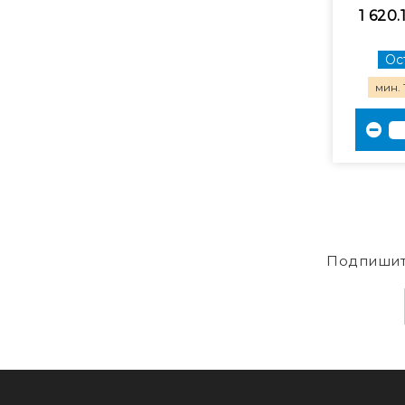
1 620.
Ост
мин. 
Подпишит