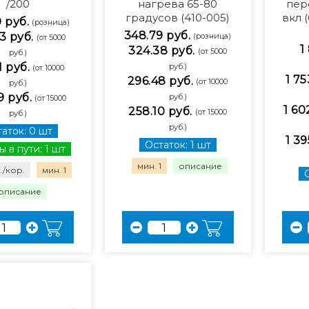
/200
нагрева 65-80
пер
градусов (410-005)
вкл 
0 руб.
(розница)
348.79 руб.
3 руб.
(розница)
(от 5000
1
324.38 руб.
(от 5000
руб.)
1 руб.
руб.)
(от 10000
1 75
296.48 руб.
(от 10000
руб.)
9 руб.
руб.)
(от 15000
1 60
258.10 руб.
(от 15000
руб.)
руб.)
аток: 0 шт
1 39
Остаток: 1 шт
ы в пути: 1 шт
мин. 1
описание
./кор.
мин. 1
описание