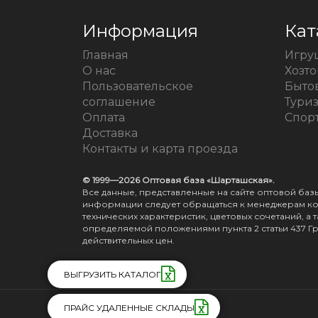
Информация
Кат
Главная
Игру
О нас
Хозт
Пользовательское
Быто
соглашение
Тури
Оплата
Спорт
Доставка
Контакты и карта проезда
© 1999—2026 Оптовая база «Шарташская».
Все данные, представленные на сайте оптовой ба
информации следует обращаться к менеджерам ком
технических характеристик, цветовых сочетаний, 
определяемой положениями пункта 2 статьи 437 Г
действительных цен.
ВЫГРУЗИТЬ КАТАЛОГ
Создано в
Winkler's
ПРАЙС УДАЛЕННЫЕ СКЛАДЫ