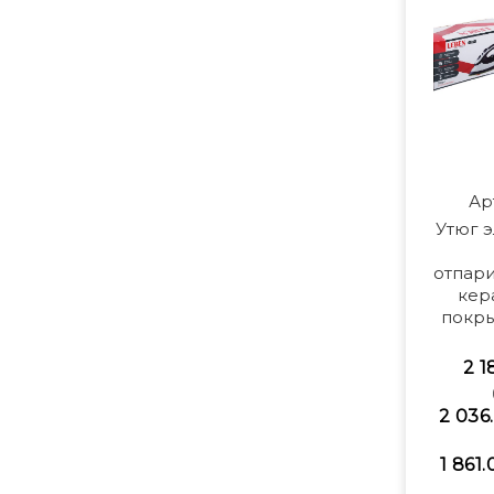
Ар
Утюг 
отпар
кер
покры
2 1
2 036.
1 861.