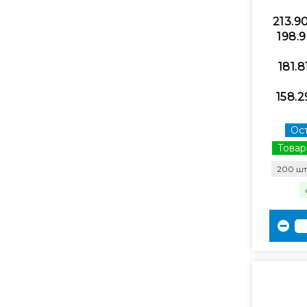
213.9
198.9
181.8
158.2
Ост
Товар
200 шт