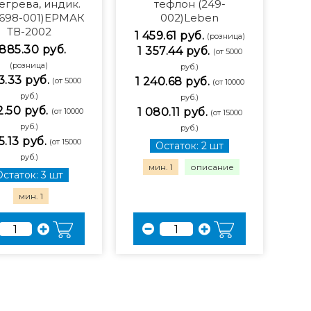
егрева, индик.
тефлон (249-
(698-001)ЕРМАК
002)Leben
ТВ-2002
1 459.61 руб.
(розница)
 885.30 руб.
1 357.44 руб.
(от 5000
(розница)
руб.)
3.33 руб.
1 240.68 руб.
(от 5000
(от 10000
руб.)
руб.)
2.50 руб.
1 080.11 руб.
(от 10000
(от 15000
руб.)
руб.)
5.13 руб.
(от 15000
Остаток: 2 шт
руб.)
мин. 1
описание
Остаток: 3 шт
мин. 1