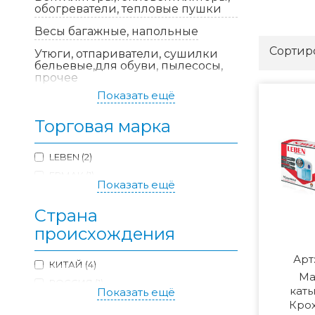
обогреватели, тепловые пушки
Весы багажные, напольные
Сортир
Утюги, отпариватели, сушилки
бельевые,для обуви, пылесосы,
прочее
Показать ещё
Торговая марка
LEBEN (2)
ЕРМАК (1)
Показать ещё
Страна
происхождения
Арт
КИТАЙ (4)
Ма
РОССИЯ (1)
кат
Показать ещё
Крох