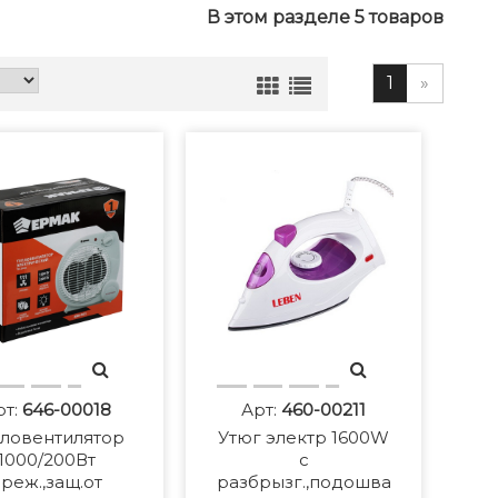
В этом разделе 5 товаров
1
»
рт:
646-00018
Арт:
460-00211
ловентилятор
Утюг электр 1600W
1000/200Вт
с
реж.,защ.от
разбрызг.,подошва