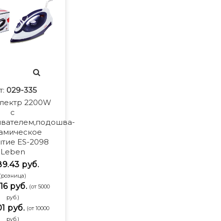
т:
029-335
электр 2200W
с
ивателем,подошва-
амическое
тие ES-2098
Leben
89.43 руб.
(розница)
16 руб.
(от 5000
руб.)
01 руб.
(от 10000
руб.)