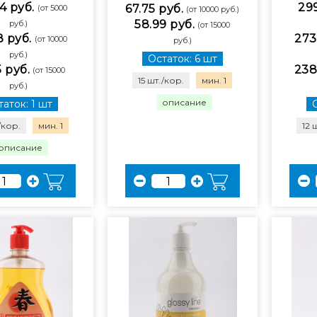
4 руб.
299
67.75 руб.
(от 5000
(от 10000 руб.)
58.99 руб.
руб.)
(от 15000
8 руб.
273
(от 10000
руб.)
руб.)
Остаток: 6 шт
5 руб.
238
(от 15000
15 шт./кор.
мин. 1
руб.)
описание
аток: 1 шт
/кор.
мин. 1
12 
описание