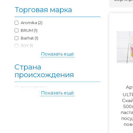
Торговая марка
Aromika (2)
BRUM (1)
Barhat (1)
JOY (1)
Luir (6)
Показать ещё
RAIN (1)
Страна
Заботливая мама (1)
происхождения
Золушка (1)
Ар
РОССИЯ (24)
Показать ещё
ULT
Ска
500
паст
посу
пов