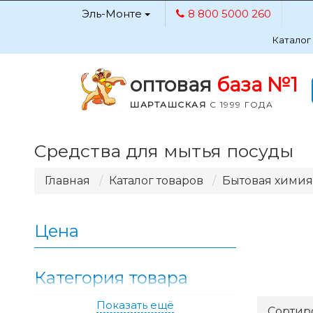
Эль-Монте
8 800 5000 260
Каталог
оптовая
база №1
ШАРТАШСКАЯ
С 1999 ГОДА
Средства для мытья посуды
Главная
Каталог товаров
Бытовая химия
Цена
Категория товара
Показать ещё
Применить
Сортир
79.71
322.16