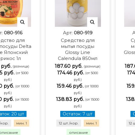
т:
080-916
Арт:
080-919
А
дство для
Средство для
С
посуды Delta
мытья посуды
м
e Японский
Glossy Line
Glos
рикос 1л
Calendula 850мл
1 руб.
187.60 руб.
187.
(розница)
(розница)
5 руб.
174.46 руб.
174
(от 5000
(от 5000
руб.)
руб.)
0 руб.
159.46 руб.
159
(от 10000
(от 10000
руб.)
руб.)
0 руб.
138.83 руб.
138
(от 15000
(от 15000
руб.)
руб.)
аток: 20 шт
Остаток: 7 шт
/кор.
мин. 1
12 шт./кор.
мин. 1
12 
описание
описание