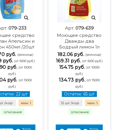
Арт:
079-233
Арт:
079-639
щее средство
Моющее средство
лан Апельсин и
Дважды два
он 450мл /20шт
Бодрый лимон 1л
70 руб.
182.06 руб.
(розница)
(розница)
9 руб.
169.31 руб.
(от 5000 руб.)
(от 5000 руб.)
90 руб.
154.75 руб.
(от 10000
(от 10000
руб.)
руб.)
04 руб.
134.73 руб.
(от 15000
(от 15000
руб.)
руб.)
статок: 22 шт
Остаток: 65 шт
шт./кор.
мин. 1
12 шт./кор.
мин. 1
описание
описание