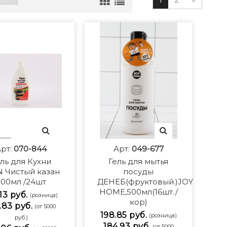
рт:
070-844
Арт:
049-677
ль для Кухни
Гель для мытья
N Чистый казан
посуды
500мл /24шт
ДЕНЕБ(фруктовый.)JOY
HOME,500мл(16шт./
.13 руб.
(розница)
кор)
.83 руб.
(от 5000
198.85 руб.
(розница)
руб.)
184.93 руб.
(от 5000