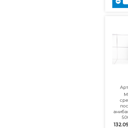
Арт
М
сре
пос
аниба
50
132.0