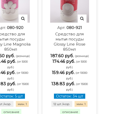
рт:
080-920
Арт:
080-921
редство для
Средство для
ытья посуды
мытья посуды
sy Line Magnolia
Glossy Line Rose
850мл
850мл
60 руб.
187.60 руб.
(розница)
(розница)
.46 руб.
174.46 руб.
(от 5000
(от 5000
руб.)
руб.)
.46 руб.
159.46 руб.
(от 10000
(от 10000
руб.)
руб.)
.83 руб.
138.83 руб.
(от 15000
(от 15000
руб.)
руб.)
Остаток: 5 шт
Остаток: 34 шт
шт./кор.
мин. 1
12 шт./кор.
мин. 1
описание
описание