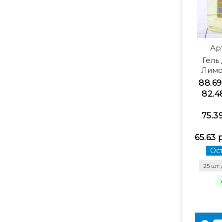
Ар
Гель
Лимо
88.69
82.4
75.3
65.63 
Ост
25 шт.