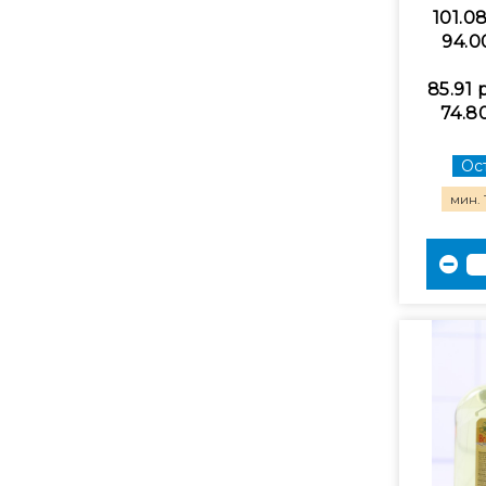
101.0
94.0
85.91 
74.8
Ост
мин. 