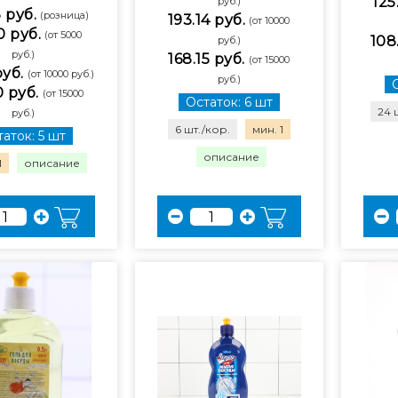
125
руб.)
8 руб.
(розница)
193.14 руб.
(от 10000
0 руб.
(от 5000
108
руб.)
руб.)
168.15 руб.
(от 15000
руб.
(от 10000 руб.)
руб.)
0 руб.
(от 15000
Остаток: 6 шт
24 
руб.)
6 шт./кор.
мин. 1
аток: 5 шт
описание
1
описание