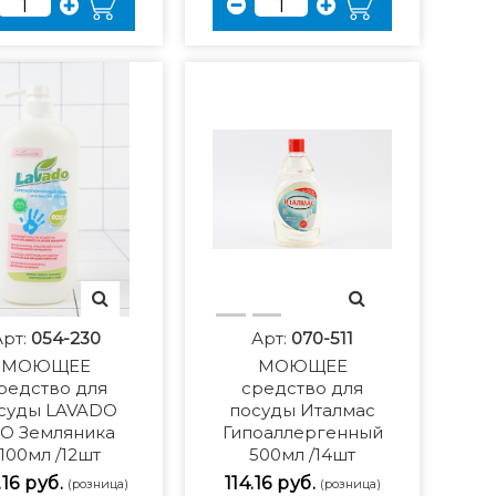
Арт:
054-230
Арт:
070-511
МОЮЩЕЕ
МОЮЩЕЕ
редство для
средство для
суды LAVADO
посуды Италмас
O Земляника
Гипоаллергенный
1100мл /12шт
500мл /14шт
16 руб.
114.16 руб.
(розница)
(розница)