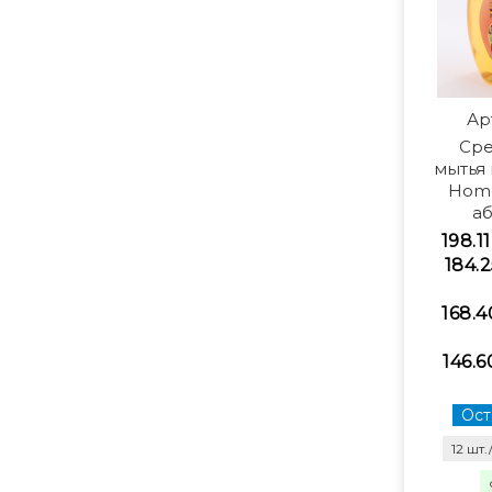
Ар
Сре
мытья 
Hom
аб
198.1
184.2
168.4
146.6
Ост
12 шт.