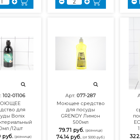
:
102-01106
Арт:
077-287
ОЮЩЕЕ
Моющее средство
дство для
для посуды
с
уды Bonix
GRENDY Лимон
по
ктериальный
500мл
EC
0мл /12шт
79.71 руб.
(розница)
9 руб.
322.
74.14 руб.
(розница)
(от 5000 руб.)