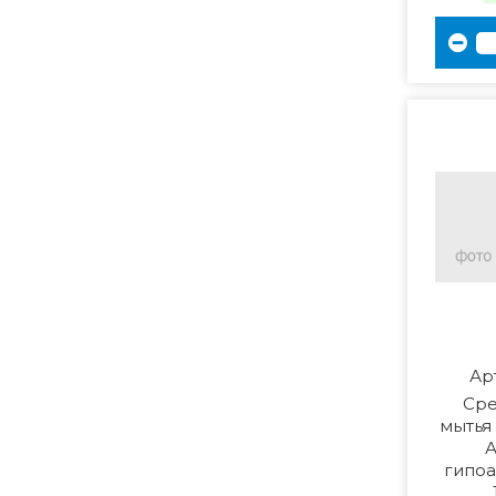
Ар
Сре
мытья
А
гипо