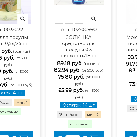
т:
003-072
Арт:
102-00990
 для посуды
ЗОЛУШКА
Мою
н 0,5л/25шт.
средство для
Био
посуды 0,5
лим
 руб.
(розница)
свежесть/18шт
98.
8 руб.
(от 5000
89.18 руб.
91.7
(розница)
руб.)
82.94 руб.
83.
(от 5000 руб.)
9 руб.
(от 10000
75.80 руб.
(от 10000
руб.)
73.
руб.)
руб.
(от 15000 руб.)
65.99 руб.
(от 15000
аток: 4 шт
руб.)
О
/кор.
мин. 1
Остаток: 14 шт
20 
описание
18 шт./кор.
мин. 2
описание