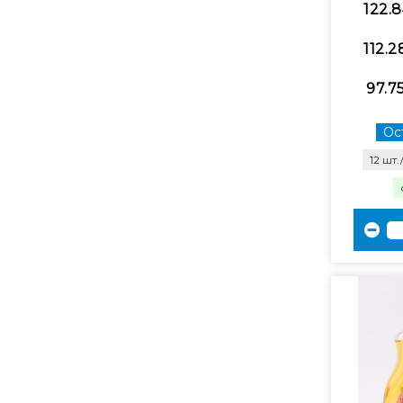
122.8
112.2
97.7
Ост
12 шт.