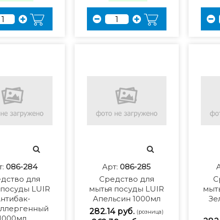
т:
086-284
Арт:
086-285
дство для
Средство для
С
 посуды LUIR
мытья посуды LUIR
мыт
нтибак-
Апельсин 1000мл
Зе
аллергенный
282.14 руб.
(розница)
1000мл