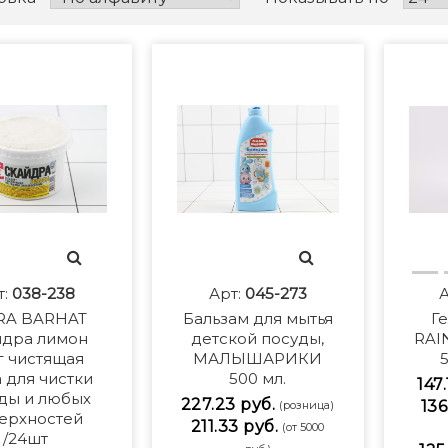
т:
038-238
Арт:
045-273
А
RA BARHAT
Бальзам для мытья
Ге
йдра лимон
детской посуды,
RAI
г чистящая
МАЛЫШАРИКИ
а для чистки
500 мл.
147
ды и любых
227.23 руб.
136
(розница)
ерхностей
211.33 руб.
(от 5000
/24шт