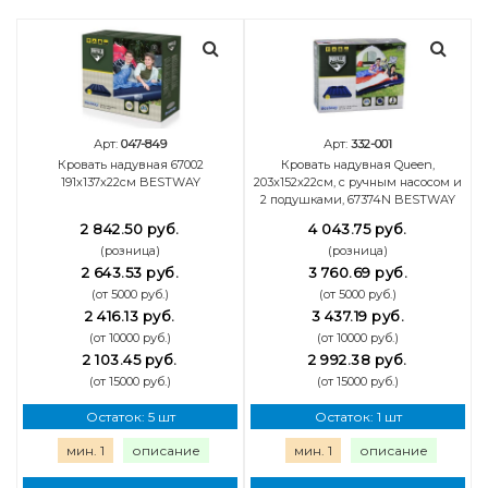
Арт:
047-849
Арт:
332-001
Кровать надувная 67002
Кровать надувная Queen,
191х137х22см BESTWAY
203x152x22см, с ручным насосом и
2 подушками, 67374N BESTWAY
2 842.50 руб.
4 043.75 руб.
(розница)
(розница)
2 643.53 руб.
3 760.69 руб.
(от 5000 руб.)
(от 5000 руб.)
2 416.13 руб.
3 437.19 руб.
(от 10000 руб.)
(от 10000 руб.)
2 103.45 руб.
2 992.38 руб.
(от 15000 руб.)
(от 15000 руб.)
Остаток: 5 шт
Остаток: 1 шт
мин. 1
описание
мин. 1
описание