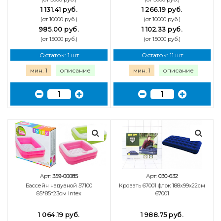
1 131.41 руб.
1 266.19 руб.
(от 10000 руб.)
(от 10000 руб.)
985.00 руб.
1 102.33 руб.
(от 15000 руб.)
(от 15000 руб.)
Остаток: 1 шт
Остаток: 11 шт
мин. 1
описание
мин. 1
описание
Арт:
359-00085
Арт:
030-632
Бассейн надувной 57100
Кровать 67001 флок 188х99х22см
85*85*23см Intex
67001
1 064.19 руб.
1 988.75 руб.