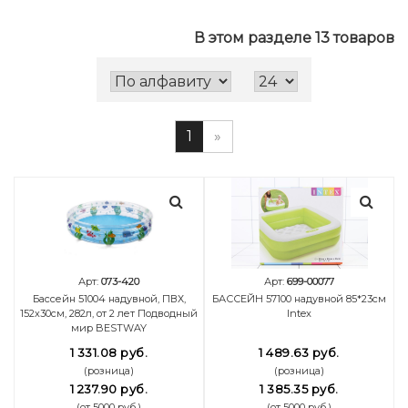
В этом разделе 13 товаров
1
»
Арт:
073-420
Арт:
699-00077
Бассейн 51004 надувной, ПВХ,
БАССЕЙН 57100 надувной 85*23см
152х30см, 282л, от 2 лет Подводный
Intex
мир BESTWAY
1 331.08 руб.
1 489.63 руб.
(розница)
(розница)
1 237.90 руб.
1 385.35 руб.
(от 5000 руб.)
(от 5000 руб.)