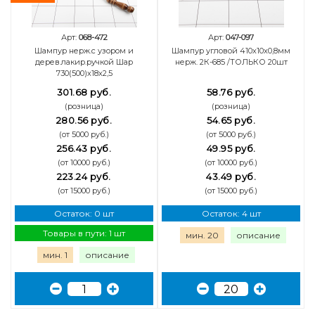
Арт:
068-472
Арт:
047-097
Шампур нерж.с узором и
Шампур угловой 410х10х0,8мм
дерев.лакир.ручкой Шар
нерж. 2К-685 /ТОЛЬКО 20шт
730(500)х18х2,5
301.68 руб.
58.76 руб.
(розница)
(розница)
280.56 руб.
54.65 руб.
(от 5000 руб.)
(от 5000 руб.)
256.43 руб.
49.95 руб.
(от 10000 руб.)
(от 10000 руб.)
223.24 руб.
43.49 руб.
(от 15000 руб.)
(от 15000 руб.)
Остаток: 0 шт
Остаток: 4 шт
Товары в пути: 1 шт
мин. 20
описание
мин. 1
описание