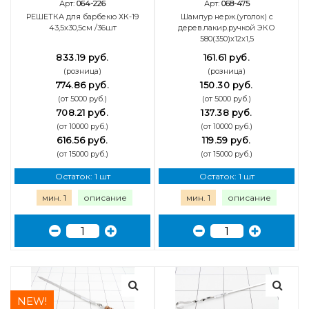
Арт:
064-226
Арт:
068-475
РЕШЕТКА для барбекю ХК-19
Шампур нерж.(уголок) с
43,5х30,5см /36шт
дерев.лакир.ручкой ЭКО
580(350)х12х1,5
833.19 руб.
161.61 руб.
(розница)
(розница)
774.86 руб.
150.30 руб.
(от 5000 руб.)
(от 5000 руб.)
708.21 руб.
137.38 руб.
(от 10000 руб.)
(от 10000 руб.)
616.56 руб.
119.59 руб.
(от 15000 руб.)
(от 15000 руб.)
Остаток: 1 шт
Остаток: 1 шт
мин. 1
описание
мин. 1
описание
NEW!