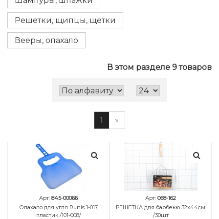
Шампуры, шпажки
Решетки, щипцы, щетки
Вееры, опахало
В этом разделе 9 товаров
1
»
Арт:
845-00066
Арт:
068-162
Опахало для угля Runis 1-017,
РЕШЕТКА для барбекю 32х44см
пластик /101-008/
/30шт