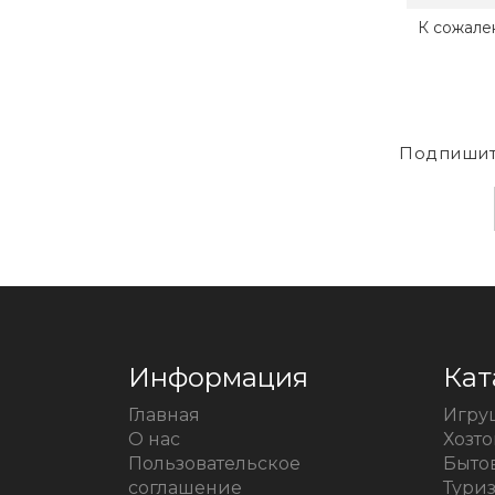
К сожале
Подпишит
Информация
Кат
Главная
Игру
О нас
Хозт
Пользовательское
Быто
соглашение
Тури