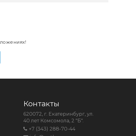
ложениях!
Контакты
620072, г. Екатеринбург, ул.
40 лет Комсомола, 2 "Б".
+7 (343) 288-70-44