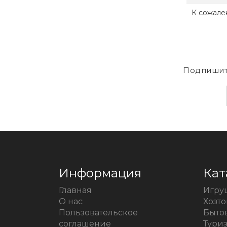
К сожале
Подпишит
Информация
Кат
Главная
Игру
О нас
Хозт
Пользовательское
Быто
соглашение
Тури