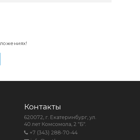
ложениях!
Контакты
620072, г. Екатеринбург, ул.
40 лет Комсомола, 2 "Б".
+7 (343) 288-70-44