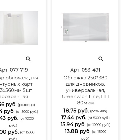
Арт:
077-719
Арт:
053-491
р обложек для
Обложка 250*380
нтурных карт
для дневников,
3х560мм 5шт
универсальная,
прозрачная
Greenwich Line, ПП
80мкм
56 руб.
(розница)
18.75 руб.
4 руб.
(розница)
(от 5000 руб.)
17.44 руб.
43 руб.
(от 5000 руб.)
(от 10000
15.94 руб.
(от 10000 руб.)
руб.)
13.88 руб.
00 руб.
(от 15000
(от 15000
руб.)
руб.)