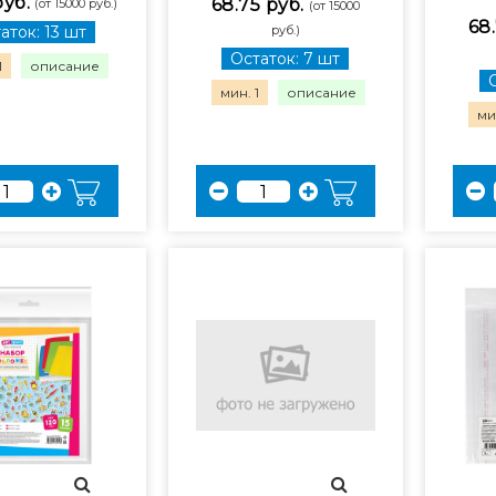
руб.
68.75 руб.
(от 15000 руб.)
(от 15000
68.
аток: 13 шт
руб.)
Остаток: 7 шт
1
описание
мин. 1
описание
мин