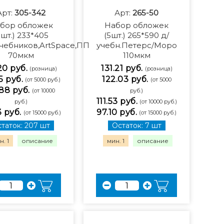
Арт:
305-342
Арт:
265-50
бор обложек
Набор обложек
5шт.) 233*405
(5шт.) 265*590 д/
чебников,ArtSpace,ПП
учебн.Петерс/Моро
70мкм
110мкм
20 руб.
131.21 руб.
(розница)
(розница)
5 руб.
122.03 руб.
(от 5000 руб.)
(от 5000
88 руб.
(от 10000
руб.)
111.53 руб.
руб.)
(от 10000 руб.)
3 руб.
97.10 руб.
(от 15000 руб.)
(от 15000 руб.)
таток: 207 шт
Остаток: 7 шт
. 1
описание
мин. 1
описание