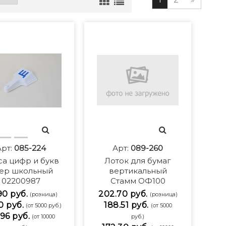
Арт:
085-224
Арт:
089-260
са цифр и букв
Лоток для бумаг
ер школьный
вертикальный
02200987
Стамм ОФ100
90 руб.
202.70 руб.
(розница)
(розница)
0 руб.
188.51 руб.
(от 5000 руб.)
(от 5000
96 руб.
(от 10000
руб.)