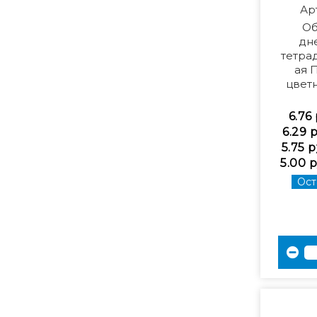
Ар
Об
дн
тетра
ая 
цвет
6.76
6.29 
5.75 р
5.00 р
Ост