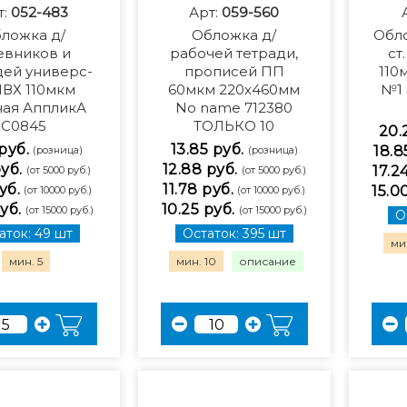
т:
052-483
Арт:
059-560
ложка д/
Обложка д/
Обло
евников и
рабочей тетради,
ст
дей универс-
прописей ПП
110
ПВХ 110мкм
60мкм 220х460мм
№1 
ная АппликА
No name 712380
С0845
ТОЛЬКО 10
20.
 руб.
13.85 руб.
18.8
(розница)
(розница)
руб.
12.88 руб.
17.2
(от 5000 руб.)
(от 5000 руб.)
уб.
11.78 руб.
15.0
(от 10000 руб.)
(от 10000 руб.)
уб.
10.25 руб.
(от 15000 руб.)
(от 15000 руб.)
О
аток: 49 шт
Остаток: 395 шт
мин
мин. 5
мин. 10
описание