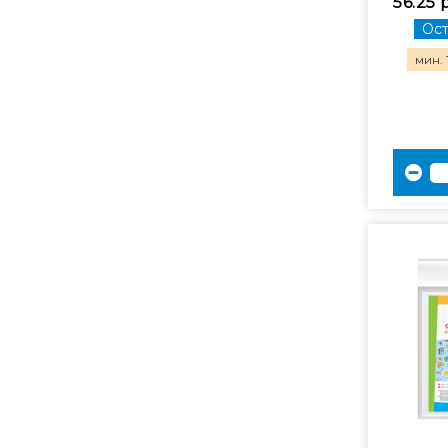
56.25 
Ост
мин. 