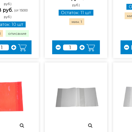
руб.)
руб.)
О
8 руб.
(от 15000
Остаток: 11 шт
мин
руб.)
мин. 1
аток: 10 шт
1
описание