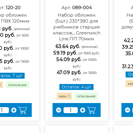
рт:
120-20
Арт:
089-004
ор обложек
Набор обложек
На
) ПВХ 120мкм
(5шт.) 230*380 для
(
учебников старших
дляу
1 руб.
(розница)
классов,., Greenwich
0 руб.
(от 5000
Line.ПП 70мкм
42.
руб.)
63.64 руб.
39.2
(розница)
0 руб.
(от 10000
59.19 руб.
35.
(от 5000 руб.)
руб.)
54.09 руб.
(от 10000
5 руб.
(от 15000
31.2
руб.)
руб.)
47.09 руб.
(от 15000
Ос
аток: 7 шт
руб.)
мин
1
описание
Остаток: 4 шт
мин. 1
описание