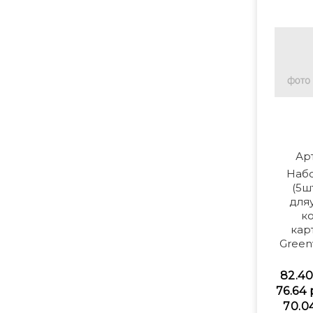
Ар
Наб
(5ш
для
к
карт
Green
82.40
76.64 
70.0