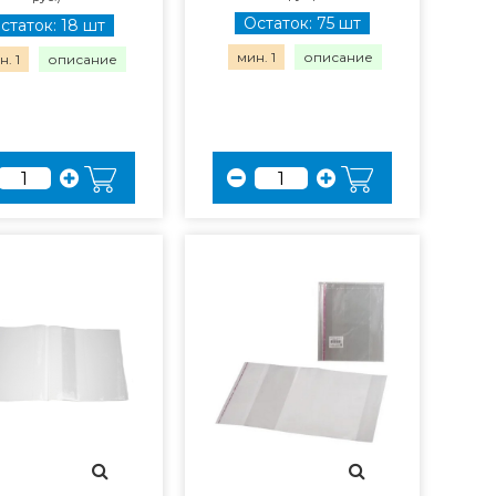
Остаток: 75 шт
статок: 18 шт
мин. 1
описание
. 1
описание