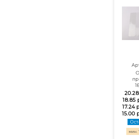
Ар
О
пр
1
20.28
18.85 
17.24 
15.00 
Ост
мин. 