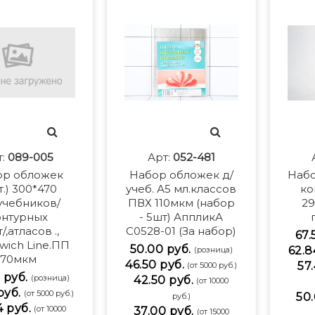
т:
089-005
Арт:
052-481
ор обложек
Набор обложек д/
Набо
т.) 300*470
учеб. А5 мл.классов
ко
учебников/
ПВХ 110мкм (набор
29
онтурных
- 5шт) АппликА
/,атласов .,
С0528-01 (За набор)
67.
wich Line.ПП
50.00 руб.
62.8
(розница)
70мкм
46.50 руб.
57.
(от 5000 руб.)
 руб.
(розница)
42.50 руб.
(от 10000
руб.
(от 5000 руб.)
50.
руб.)
4 руб.
(от 10000
37.00 руб.
(от 15000