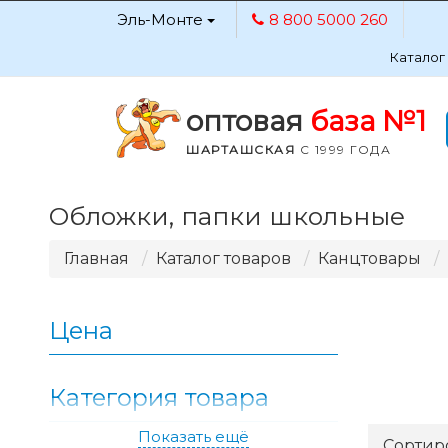
Эль-Монте
8 800 5000 260
Каталог
оптовая
база №1
ШАРТАШСКАЯ
С 1999 ГОДА
Обложки, папки школьные
Главная
Каталог товаров
Канцтовары
Цена
Категория товара
Показать ещё
Применить
Сортир
6.76
591.21