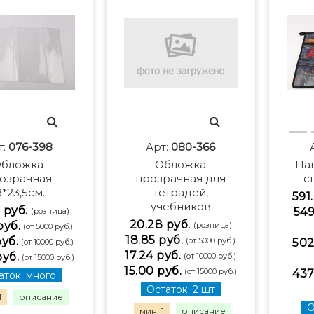
т:
076-398
Арт:
080-366
бложка
Обложка
Па
озрачная
прозрачная для
с
8*23,5см.
тетрадей,
591
учебников
 руб.
549
(розница)
20.28 руб.
руб.
(розница)
(от 5000 руб.)
18.85 руб.
руб.
(от 5000 руб.)
502
(от 10000 руб.)
17.24 руб.
руб.
(от 10000 руб.)
(от 15000 руб.)
15.00 руб.
(от 15000 руб.)
437
аток: много
Остаток: 2 шт
1
описание
О
мин. 1
описание