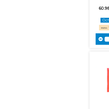
60.9
Ост
мин. 