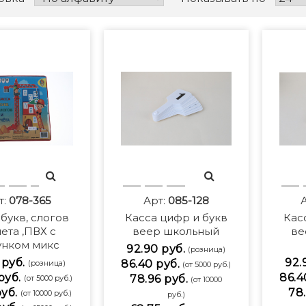
т:
078-365
Арт:
085-128
 букв, слогов
Касса цифр и букв
Кас
чета ,ПВХ с
веер школьный
ве
унком микс
92.90 руб.
(розница)
 руб.
92.
86.40 руб.
(розница)
(от 5000 руб.)
руб.
86.4
78.96 руб.
(от 5000 руб.)
(от 10000
руб.
78.
(от 10000 руб.)
руб.)