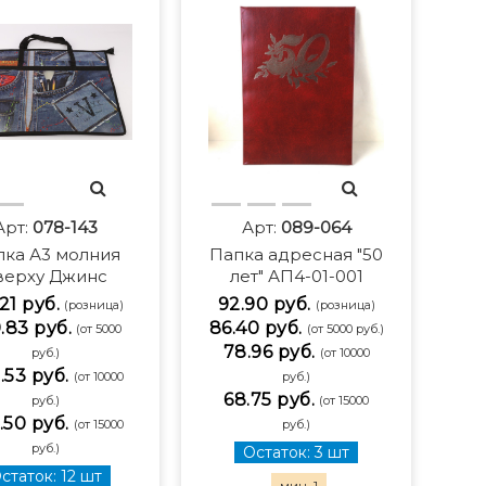
Арт:
078-143
Арт:
089-064
пка А3 молния
Папка адресная "50
верху Джинс
лет" АП4-01-001
.21 руб.
92.90 руб.
(розница)
(розница)
.83 руб.
86.40 руб.
(от 5000
(от 5000 руб.)
78.96 руб.
руб.)
(от 10000
.53 руб.
(от 10000
руб.)
68.75 руб.
руб.)
(от 15000
.50 руб.
(от 15000
руб.)
руб.)
Остаток: 3 шт
статок: 12 шт
мин. 1