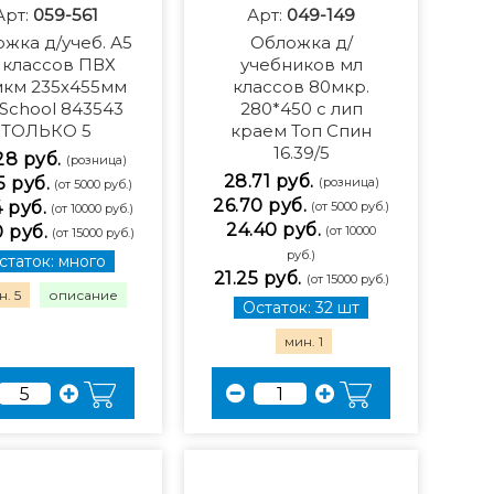
Арт:
059-561
Арт:
049-149
жка д/учеб. А5
Обложка д/
. классов ПВХ
учебников мл
мкм 235х455мм
классов 80мкр.
School 843543
280*450 с лип
ТОЛЬКО 5
краем Топ Спин
16.39/5
28 руб.
(розница)
28.71 руб.
5 руб.
(розница)
(от 5000 руб.)
26.70 руб.
4 руб.
(от 5000 руб.)
(от 10000 руб.)
24.40 руб.
0 руб.
(от 10000
(от 15000 руб.)
руб.)
статок: много
21.25 руб.
(от 15000 руб.)
. 5
описание
Остаток: 32 шт
мин. 1