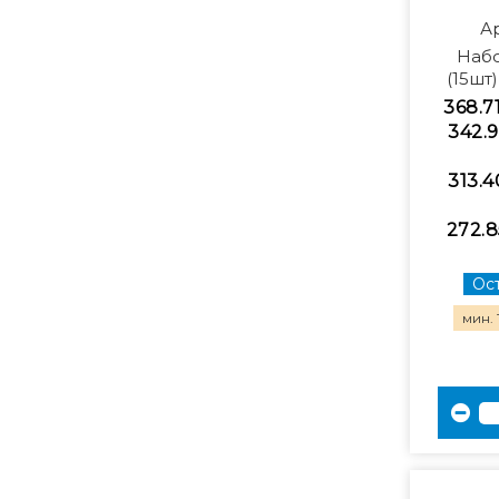
А
Наб
(15шт
368.7
342.9
313.4
272.8
Ост
мин. 