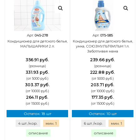
Арт:
045-278
Арт:
075-585
Кондиционер для детского белья,
Кондиционер для детского белья,
МАЛЫШАРИКИ 2 л.
умка, СОЮЗМУЛЬТФИЛЬМ 1 л.
Заботливая мама
356.91 руб.
239.66 руб.
(розница)
(розница)
331.93 руб.
222.88 руб.
(от 5000 руб.)
(от 5000 руб.)
303.37 руб.
203.71 руб.
(от 10000 руб.)
(от 10000 руб.)
264.11 руб.
177.35 руб.
(от 15000 руб.)
(от 15000 руб.)
Остаток: 18 шт
Остаток: 10 шт
4 шт./кор.
мин. 1
6 шт./кор.
мин. 1
описание
описание