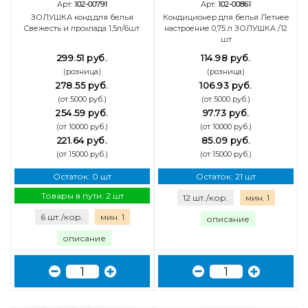
Арт:
102-00791
Арт:
102-00861
ЗОЛУШКА конд.для белья
Кондиционер для белья Летнее
Свежесть и прохлада 1,5л/6шт.
настроение 0,75 л ЗОЛУШКА /12
шт
299.51 руб.
114.98 руб.
(розница)
(розница)
278.55 руб.
106.93 руб.
(от 5000 руб.)
(от 5000 руб.)
254.59 руб.
97.73 руб.
(от 10000 руб.)
(от 10000 руб.)
221.64 руб.
85.09 руб.
(от 15000 руб.)
(от 15000 руб.)
Остаток: 0 шт
Остаток: 21 шт
Товары в пути: 2 шт
12 шт./кор.
мин. 1
6 шт./кор.
мин. 1
описание
описание