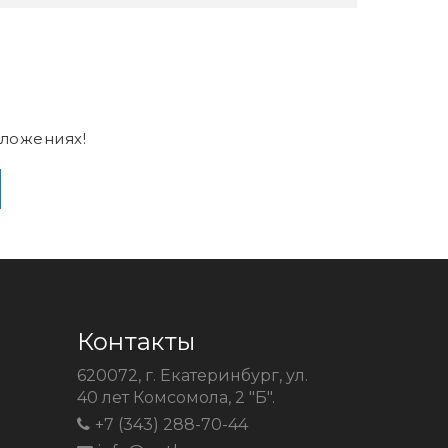
ложениях!
Контакты
620072, г. Екатеринбург, ул.
40 лет Комсомола, 2 "Б".
+7 (343) 288-70-44