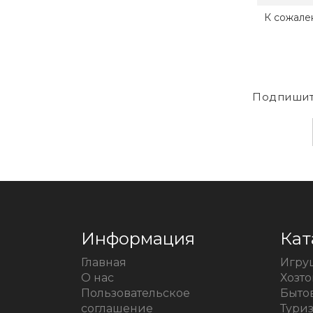
К сожале
Подпишит
Информация
Кат
Главная
Игру
О нас
Хозт
Пользовательское
Быто
соглашение
Тури