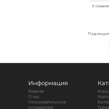
К сожале
Подпишит
Информация
Кат
Главная
Игру
О нас
Хозт
Пользовательское
Быто
соглашение
Тури