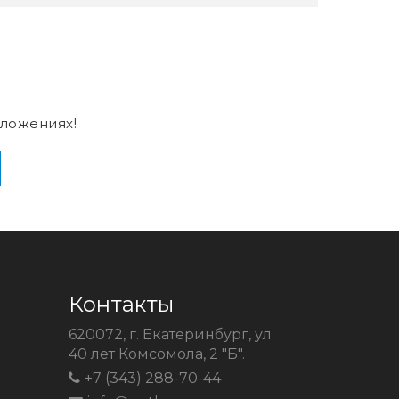
ложениях!
Контакты
620072, г. Екатеринбург, ул.
40 лет Комсомола, 2 "Б".
+7 (343) 288-70-44