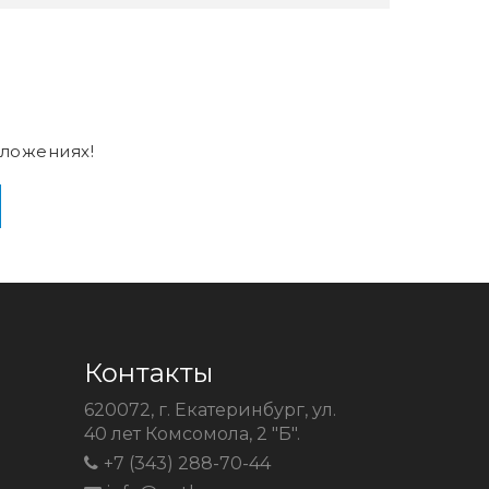
ложениях!
Контакты
620072, г. Екатеринбург, ул.
40 лет Комсомола, 2 "Б".
+7 (343) 288-70-44