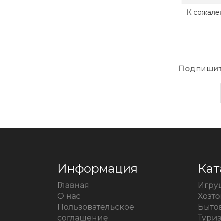
К сожале
Подпишит
Информация
Кат
Главная
Игру
О нас
Хозт
Пользовательское
Быто
соглашение
Тури