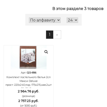
В этом разделе 3 товаров
1
»
Арт:
025-896
Комплект постельного белья 2сп
Макси Deluxe
прост.-220х240,под.-175х215,нав.2шт
70х70 Лавр
2 964.76 руб.
(розница)
2 757.23 руб.
(от 5000 руб.)