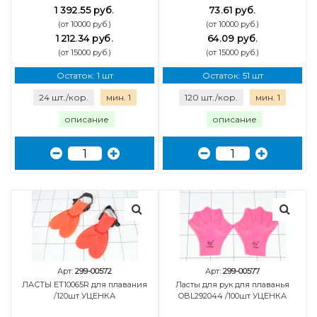
1 392.55 руб.
73.61 руб.
(от 10000 руб.)
(от 10000 руб.)
1 212.34 руб.
64.09 руб.
(от 15000 руб.)
(от 15000 руб.)
Остаток: 1 шт
Остаток: 51 шт
24 шт./кор.
мин. 1
120 шт./кор.
мин. 1
описание
описание
Арт:
299-00572
Арт:
299-00577
ЛАСТЫ ET10065R для плавания
Ласты для рук для плаванья
/120шт УЦЕНКА
OBL292044 /100шт УЦЕНКА