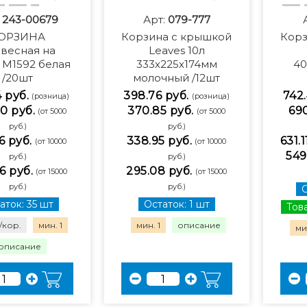
:
243-00679
Арт:
079-777
ОРЗИНА
Корзина с крышкой
Корз
весная на
Leaves 10л
 М1592 белая
333х225х174мм
40
/20шт
молочный /12шт
4 руб.
398.76 руб.
742.
(розница)
(розница)
0 руб.
370.85 руб.
690
(от 5000
(от 5000
руб.)
руб.)
6 руб.
338.95 руб.
631.1
(от 10000
(от 10000
549
руб.)
руб.)
6 руб.
295.08 руб.
(от 15000
(от 15000
руб.)
руб.)
О
аток: 35 шт
Остаток: 1 шт
Това
/кор.
мин. 1
мин. 1
описание
мин
описание