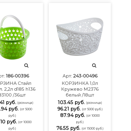
рт:
186-00396
Арт:
243-00496
РЗИНА Стайл
КОРЗИНКА 1,0л
. 2,2л d185 h136
Кружево М2376
83100 /36шт
белый /18шт
.41 руб.
103.45 руб.
(розница)
(розница)
.94 руб.
96.21 руб.
(от 5000
(от 5000 руб.)
87.94 руб.
руб.)
(от 10000
.10 руб.
(от 10000
руб.)
76.55 руб.
руб.)
(от 15000 руб.)