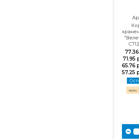
Ар
Ко
хранен
"Веле
С71
77.36
71.95 
65.76 
57.25 
Оста
мин. 