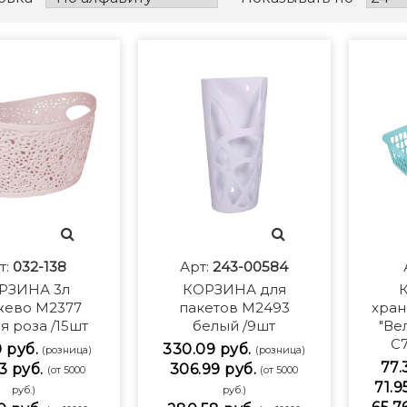
т:
032-138
Арт:
243-00584
РЗИНА 3л
КОРЗИНА для
К
жево М2377
пакетов М2493
хран
я роза /15шт
белый /9шт
"Ве
С
0 руб.
330.09 руб.
(розница)
(розница)
77.
3 руб.
306.99 руб.
(от 5000
(от 5000
71.9
руб.)
руб.)