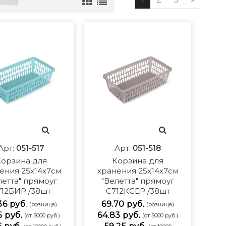
Арт:
051-517
Арт:
051-518
орзина для
Корзина для
ения 25х14х7см
хранения 25х14х7см
летта" прямоуг
"Велетта" прямоуг
712БИР /38шт
С712КСЕР /38шт
36 руб.
69.70 руб.
(розница)
(розница)
5 руб.
64.83 руб.
(от 5000 руб.)
(от 5000 руб.)