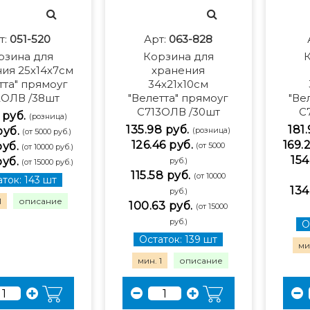
т:
051-520
Арт:
063-828
рзина для
Корзина для
К
ия 25х14х7см
хранения
тта" прямоуг
34х21х10см
2ОЛВ /38шт
"Велетта" прямоуг
"Ве
С713ОЛВ /30шт
С
 руб.
(розница)
135.98 руб.
181
руб.
(розница)
(от 5000 руб.)
126.46 руб.
169.
руб.
(от 5000
(от 10000 руб.)
154
руб.
руб.)
(от 15000 руб.)
115.58 руб.
(от 10000
ток: 143 шт
134
руб.)
1
описание
100.63 руб.
(от 15000
руб.)
О
Остаток: 139 шт
мин
мин. 1
описание