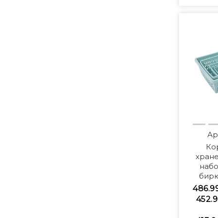
Ар
Ко
хране
набо
бирю
486.9
452.9