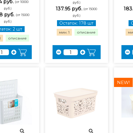
4 руб.
(от 10000
руб.)
137.95 руб.
183
руб.)
(от 15000
8 руб.
(от 15000
руб.)
руб.)
Остаток: 178 шт
аток: 2 шт
мин. 1
описание
мин
1
описание
NEW!