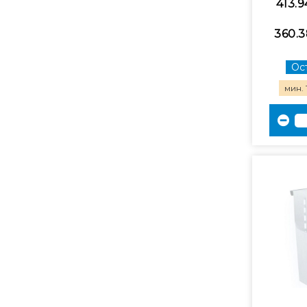
413.9
360.3
Ост
мин. 