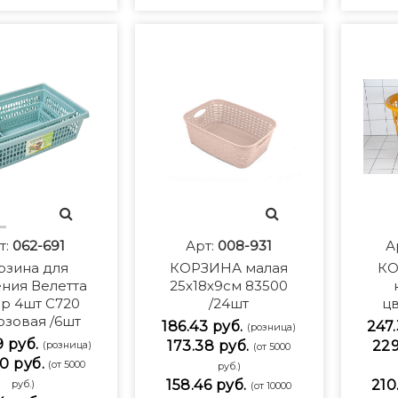
т:
062-691
Арт:
008-931
А
рзина для
КОРЗИНА малая
КО
ния Велетта
25х18х9см 83500
р 4шт С720
/24шт
цв
зовая /6шт
186.43 руб.
247.
(розница)
9 руб.
173.38 руб.
229
(розница)
(от 5000
0 руб.
(от 5000
руб.)
158.46 руб.
210
руб.)
(от 10000