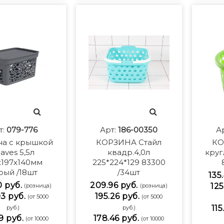
т:
079-776
Арт:
186-00350
А
на с крышкой
КОРЗИНА Стайл
КО
aves 5,5л
квадр.4,0л
кругл
х197х140мм
225*224*129 83300
рый /18шт
/34шт
135
0 руб.
209.96 руб.
125
(розница)
(розница)
3 руб.
195.26 руб.
(от 5000
(от 5000
115
руб.)
руб.)
9 руб.
178.46 руб.
(от 10000
(от 10000