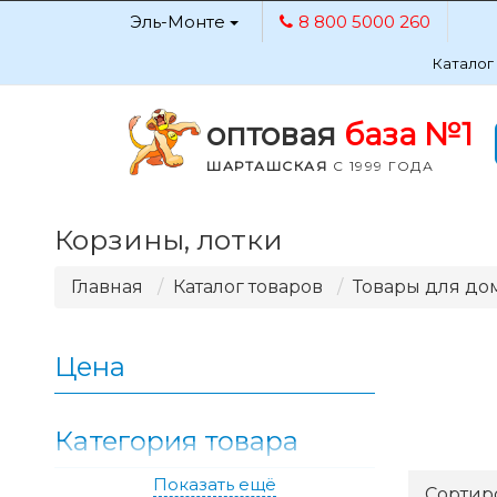
Эль-Монте
8 800 5000 260
Каталог
оптовая
база №1
ШАРТАШСКАЯ
С 1999 ГОДА
Корзины, лотки
Главная
Каталог товаров
Товары для до
Цена
Категория товара
Показать ещё
Применить
Сортир
69.70
742.49