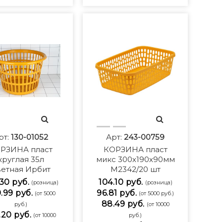
рт:
130-01052
Арт:
243-00759
РЗИНА пласт
КОРЗИНА пласт
круглая 35л
микс 300х190х90мм
етная Ирбит
М2342/20 шт
30 руб.
104.10 руб.
(розница)
(розница)
.99 руб.
96.81 руб.
(от 5000
(от 5000 руб.)
88.49 руб.
руб.)
(от 10000
.20 руб.
(от 10000
руб.)