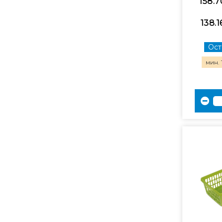
158.7
138.1
Ост
мин. 