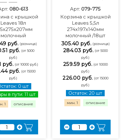
Арт:
080-613
Арт:
079-775
ина с крышкой
Корзина с крышкой
Leaves 18л
Leaves 5,5л
5х275х207мм
274х197х140мм
молочный
молочный /18шт
49 руб.
305.40 руб.
(розница)
(розница)
.51 руб.
284.03 руб.
(от 5000
(от 5000
руб.)
руб.)
1 руб.
259.59 руб.
(от 10000 руб.)
(от 10000
.44 руб.
(от 15000
руб.)
226.00 руб.
руб.)
(от 15000
руб.)
статок: 0 шт
Остаток: 20 шт
ры в пути: 11 шт
мин. 1
описание
. 1
описание