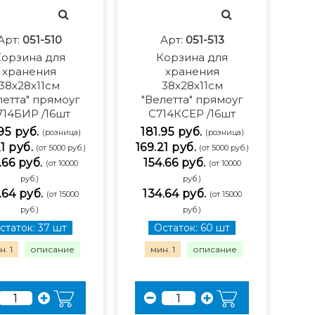
Арт:
051-510
Арт:
051-513
орзина для
Корзина для
хранения
хранения
38х28х11см
38х28х11см
летта" прямоуг
"Велетта" прямоуг
714БИР /16шт
С714КСЕР /16шт
.95 руб.
181.95 руб.
(розница)
(розница)
21 руб.
169.21 руб.
(от 5000 руб.)
(от 5000 руб.)
.66 руб.
154.66 руб.
(от 10000
(от 10000
руб.)
руб.)
.64 руб.
134.64 руб.
(от 15000
(от 15000
руб.)
руб.)
статок: 37 шт
Остаток: 60 шт
. 1
описание
мин. 1
описание