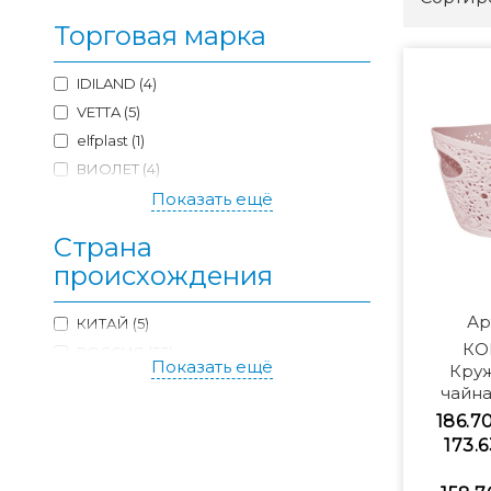
Торговая марка
IDILAND (4)
VETTA (5)
elfplast (1)
ВИОЛЕТ (4)
М-Пластика (21)
Показать ещё
Мартика (7)
Страна
Пластик Репаблик (1)
происхождения
Полимербыт (13)
Технопласт (1)
Ар
КИТАЙ (5)
КО
РОССИЯ (53)
Показать ещё
Кру
чайна
186.7
173.6