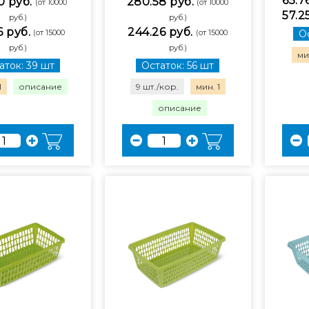
65.7
0 руб.
280.58 руб.
(от 10000
(от 10000
57.2
руб.)
руб.)
6 руб.
244.26 руб.
(от 15000
(от 15000
Ос
руб.)
руб.)
мин
аток: 39 шт
Остаток: 56 шт
1
описание
9 шт./кор.
мин. 1
описание