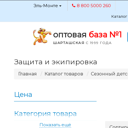
Эль-Монте
8 800 5000 260
Каталог
оптовая
база №1
ШАРТАШСКАЯ
С 1999 ГОДА
Защита и экипировка
Главная
Каталог товаров
Сезонный детс
Цена
Категория товара
Показать ещё
Применить
Сортир
298.81
298.81