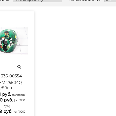
:
335-00354
М 25504Q
/50шт
1 руб.
(розница)
0 руб.
(от 5000
руб.)
9 руб.
(от 10000