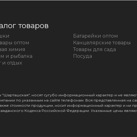
алог товаров
шки
Батарейки оптом
овары оптом
Канцелярские товары
вая химия
Товары для сада
зм и рыбалка
Посуда
 и отдых
зы "Шарташская", носят сугубо информационный характер и не явл
пании по указанным на сайте телефонам. Вся представленная на с
а также стоимости продукции, носит информационный характер и ни п
ражданского Кодекса Российской Федерации. Указанные цены являют