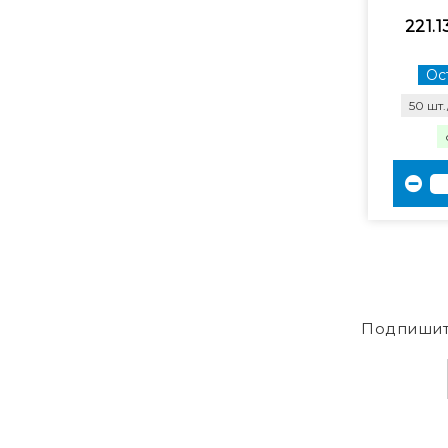
221.1
Ост
50 шт.
Подпишит