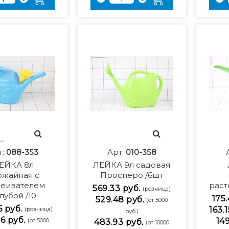
т:
088-353
Арт:
010-358
ЕЙКА 8л
ЛЕЙКА 9л садовая
ожайная с
Просперо /6шт
сеивателем
раст
569.33 руб.
(розница)
лубой /10
175.
529.48 руб.
(от 5000
6 руб.
163.
(розница)
руб.)
6 руб.
149
(от 5000
483.93 руб.
(от 10000