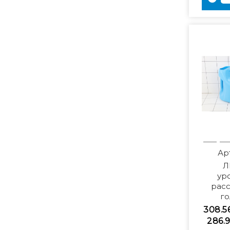
Ар
Л
ур
рас
го
308.5
286.9