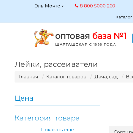
Эль-Монте
8 800 5000 260
Каталог
оптовая
база №1
ШАРТАШСКАЯ
С 1999 ГОДА
Лейки, рассеиватели
Главная
Каталог товаров
Дача, сад
Вс
Цена
Категория товара
Показать ещё
Применить
Сортир
52.80
569.33