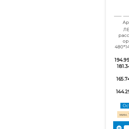
Ар
ЛЕ
рас
ор
480*1
194.9
181.3
165.7
144.2
Ост
мин. 