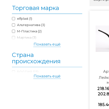
Торговая марка
elfplast (1)
Альтернатива (3)
М-Пластика (2)
Мартика (3)
Радиан (12)
Показать ещё
Страна
происхождения
Ар
РОССИЯ (23)
Показать ещё
Лейк
м
218.1
202.8
185.4