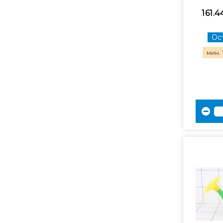
161.4
Ост
мин. 