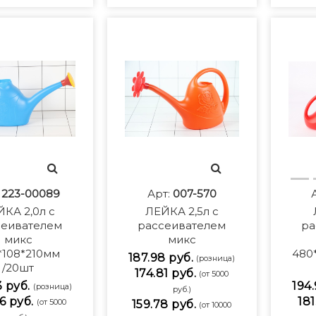
:
223-00089
Арт:
007-570
КА 2,0л с
ЛЕЙКА 2,5л с
сеивателем
рассеивателем
ра
микс
микс
*108*210мм
480
187.98 руб.
(розница)
/20шт
174.81 руб.
(от 5000
3 руб.
194.
(розница)
руб.)
6 руб.
181
(от 5000
159.78 руб.
(от 10000