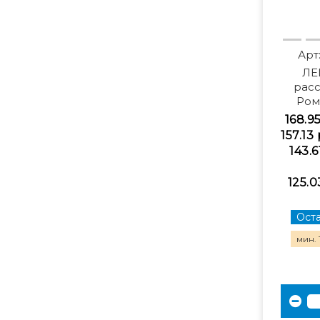
Арт
ЛЕ
рас
Ром
168.9
157.13 
143.6
125.0
Оста
мин. 