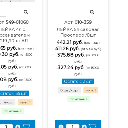
рт:
549-01060
Арт:
010-359
ЛЕЙКА 4л с
ЛЕЙКА 5л садовая
ссеивателем
Просперо /8шт
219 /10шт АЛ
442.21 руб.
(розница)
65 руб.
411.26 руб.
(розница)
(от 5000 руб.)
.30 руб.
375.88 руб.
(от 5000
(от 10000
руб.)
руб.)
.05 руб.
327.24 руб.
(от 10000
(от 15000
руб.)
руб.)
.08 руб.
(от 15000
Остаток: 2 шт
руб.)
8 шт./кор.
мин. 1
статок: 35 шт
описание
шт./кор.
мин. 1
описание