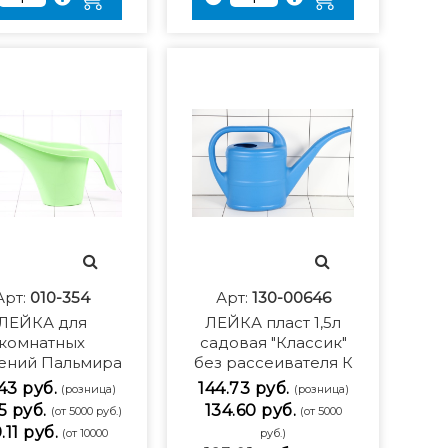
Арт:
010-354
Арт:
130-00646
ЛЕЙКА для
ЛЕЙКА пласт 1,5л
комнатных
садовая "Классик"
ений Пальмира
без рассеивателя К
43 руб.
144.73 руб.
(розница)
(розница)
15 руб.
134.60 руб.
(от 5000 руб.)
(от 5000
.11 руб.
(от 10000
руб.)