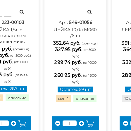
:
223-00103
Арт:
549-01056
А
ЙКА 1,5л с
ЛЕЙКА 10,0л М060
ЛЕЙ
сеивателем
/6шт
ашка микс
352.64 руб.
391.
(розница)
5 руб.
327.95 руб.
364
(розница)
(от 5000
руб.
(от 5000 руб.)
руб.)
1 руб.
299.74 руб.
332
(от 10000
(от 10000
руб.)
руб.)
3 руб.
260.95 руб.
289
(от 15000
(от 15000
руб.)
руб.)
ток: 287 шт
Остаток: 59 шт
О
1
описание
мин. 1
описание
10 