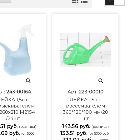
рт:
243-00164
Арт:
223-00010
ЕЙКА 1,5л с
ЛЕЙКА 1,5л с
рыскивателем
рассеивателем
260x210 М2154
360*120*180 мм/20
/24шт
шт
51 руб.
143.56 руб.
(розница)
(розница)
.09 руб.
133.51 руб.
(от 5000
(от 5000 руб.)