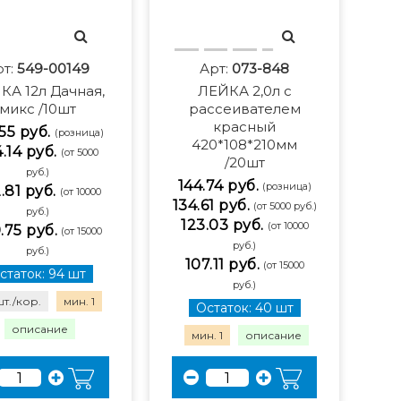
рт:
549-00149
Арт:
073-848
КА 12л Дачная,
ЛЕЙКА 2,0л с
микс /10шт
рассеивателем
красный
55 руб.
(розница)
420*108*210мм
.14 руб.
(от 5000
/20шт
руб.)
144.74 руб.
(розница)
.81 руб.
(от 10000
134.61 руб.
(от 5000 руб.)
руб.)
123.03 руб.
(от 10000
.75 руб.
(от 15000
руб.)
руб.)
107.11 руб.
(от 15000
статок: 94 шт
руб.)
шт./кор.
мин. 1
Остаток: 40 шт
описание
мин. 1
описание