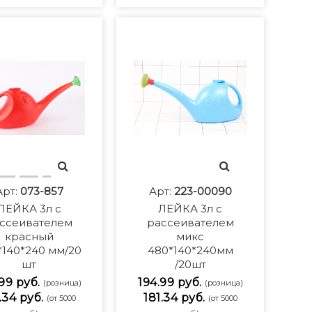
Арт:
073-857
Арт:
223-00090
ЛЕЙКА 3л с
ЛЕЙКА 3л с
ссеивателем
рассеивателем
красный
микс
*140*240 мм/20
480*140*240мм
шт
/20шт
99 руб.
194.99 руб.
(розница)
(розница)
.34 руб.
181.34 руб.
(от 5000
(от 5000