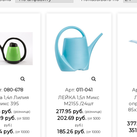
т:
080-678
Арт:
011-041
А
а 1,4л Лилия
ЛЕЙКА 1,5л Микс
Л
икс 395
М2155 /24шт
оп
85x
6 руб.
217.95 руб.
(розница)
(розница)
9 руб.
202.69 руб.
(от 5000
(от 5000
377.
руб.)
руб.)
351
4 руб.
185.26 руб.
(от 10000
(от 10000