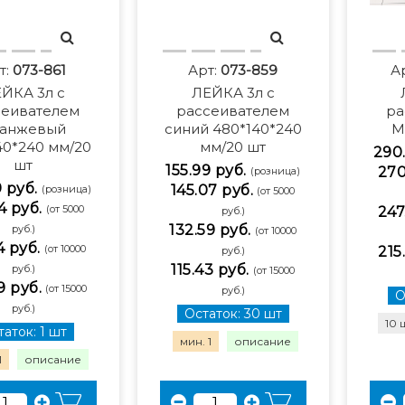
т:
073-861
Арт:
073-859
А
ЙКА 3л с
ЛЕЙКА 3л с
сеивателем
рассеивателем
ра
анжевый
синий 480*140*240
М
40*240 мм/20
мм/20 шт
290.
шт
155.99 руб.
270
(розница)
9 руб.
145.07 руб.
(розница)
(от 5000
4 руб.
(от 5000
247
руб.)
132.59 руб.
руб.)
(от 10000
4 руб.
(от 10000
215
руб.)
115.43 руб.
руб.)
(от 15000
9 руб.
(от 15000
руб.)
О
руб.)
Остаток: 30 шт
10 
аток: 1 шт
мин. 1
описание
1
описание