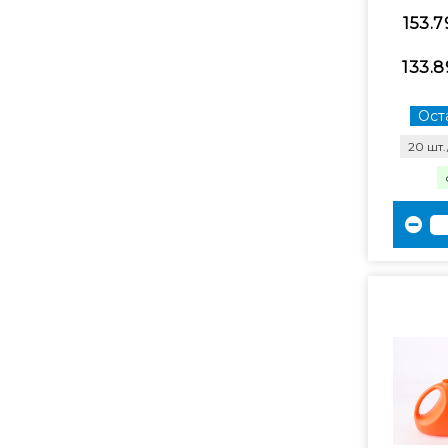
153.7
133.8
Оста
20 шт.