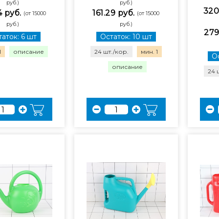
руб.)
руб.)
320
4 руб.
161.29 руб.
(от 15000
(от 15000
руб.)
руб.)
279
аток: 6 шт
Остаток: 10 шт
1
описание
24 шт./кор.
мин. 1
Ос
описание
24 