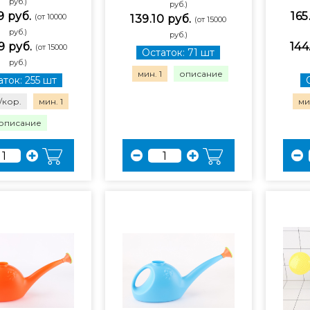
руб.)
руб.)
9 руб.
165
(от 10000
139.10 руб.
(от 15000
руб.)
руб.)
9 руб.
144
(от 15000
Остаток: 71 шт
руб.)
мин. 1
описание
ток: 255 шт
/кор.
мин. 1
мин
описание